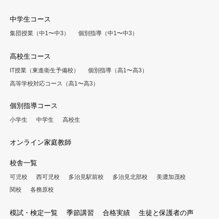
中学生コース
集団授業（中1〜中3）
個別指導（中1〜中3）
高校生コース
IT授業（東進衛生予備校）
個別指導（高1〜高3）
高等学校対応コース（高1〜高3）
個別指導コース
小学生
中学生
高校生
オンライン家庭教師
校舎一覧
可児校
西可児校
多治見駅前校
多治見北部校
美濃加茂校
関校
各務原校
模試・検定一覧
季節講習
合格実績
生徒と保護者の声