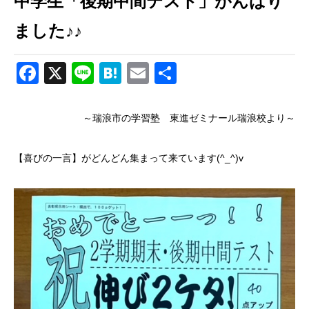
中学生「後期中間テスト」がんばり
ました♪♪
Facebook
X
Line
Hatena
Email
共
有
～瑞浪市の学習塾 東進ゼミナール瑞浪校より～
【喜びの一言】がどんどん集まって来ています(^_^)v