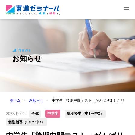
togg
navi
News
お知らせ
ホーム
›
お知らせ
›
中学生「後期中間テスト」がんばりました♪♪
2023/12/02
全体
中学生
集団授業（中1〜中3）
個別指導（中1〜中3）