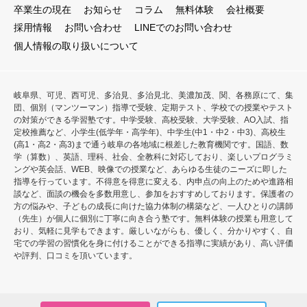
卒業生の現在
お知らせ
コラム
無料体験
会社概要
採用情報
お問い合わせ
LINEでのお問い合わせ
個人情報の取り扱いについて
岐阜県、可児、西可児、多治見、多治見北、美濃加茂、関、各務原にて、集
団、個別（マンツーマン）指導で受験、定期テスト、学校での授業やテスト
の対策ができる学習塾です。中学受験、高校受験、大学受験、AO入試、指
定校推薦など、小学生(低学年・高学年)、中学生(中1・中2・中3)、高校生
(高1・高2・高3)まで通う岐阜の各地域に根差した教育機関です。国語、数
学（算数）、英語、理科、社会、全教科に対応しており、楽しいプログラミ
ングや英会話、WEB、映像での授業など、あらゆる生徒のニーズに即した
指導を行っています。不得意を得意に変える、内申点の向上のためや進路相
談など、面談の機会を多数用意し、参加をおすすめしております。保護者の
方の悩みや、子どもの成長に向けた協力体制の構築など、一人ひとりの講師
（先生）が個人に個別に丁寧に向き合う塾です。無料体験の授業も用意して
おり、気軽に見学もできます。厳しいながらも、優しく、分かりやすく、自
宅での学習の習慣化を身に付けることができる指導に実績があり、高い評価
や評判、口コミを頂いています。