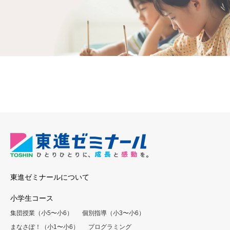
東進ゼミナールについて
小学生コース
集団授業（小5〜小6）
個別指導（小3〜小6）
まなさぽ！（小1〜小6）
プログラミング