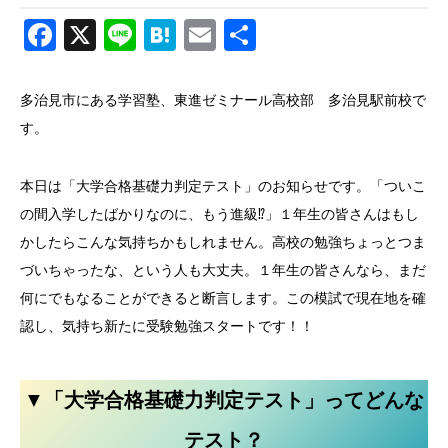
Facebook
X
Line
Hatena
Email
共
有
多治見市にある学習塾、東進ゼミナール高校部 多治見駅前校で
す。
本日は「大学合格基礎力判定テスト」のお知らせです。「ついこ
の間入学したばかりなのに、もう進級⁉」１年生の皆さんはもし
かしたらこんな気持ちかもしれません。高校の勉強ちょっとつま
づいちゃったな、という人も大丈夫。１年生の皆さんなら、まだ
何にでもなることができると断言します。この模試で現在地を確
認し、気持ち新たに受験勉強スタートです！！
▼
「大学合格基礎力判定テスト」ってどんな
テスト？